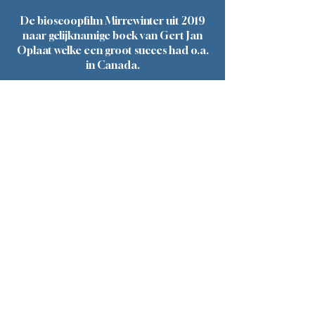
De bioscoopfilm Mirrewinter uit 2019
naar gelijknamige boek van Gert Jan
Oplaat welke een groot succes had o.a.
in Canada.
Ook de slag om de Schelde uit 2020
hebben wij meegewerkt.
Tot slot de laatst uitgekomen film
Grenzeloos Verraad uit 2023 van Peter
Nillesen.
Kijk gerust rond op onze website en
maak kennis met onze werkgroepen
onder de knop "werkgroepen"
De groepen van de VHM zijn ook te
boeken voor evenementen.
Ben jij geïnteresseerd om lid te worden
of lijkt het jezelf leuk om een groep op
te zetten stuur dan een mail via het
contact formulier.