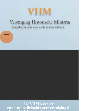
VHM
Vereniging Historische Militaria
Koepelorganisatie voor 20ste-eeuwse militaria
De VHM is een re-
enactment/livinghistory vereniging die