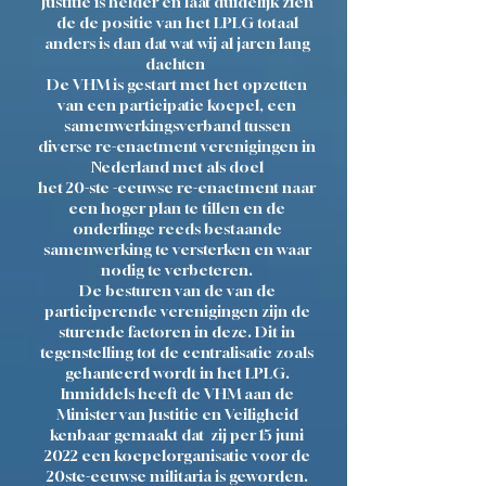
Justitie is helder en laat duidelijk zien
de de positie van het LPLG totaal
anders is dan dat wat wij al jaren lang
dachten
De VHM is gestart met het opzetten
van een participatie koepel, een
samenwerkingsverband tussen
diverse re-enactment verenigingen in
Nederland met als doel
het 20-ste -eeuwse re-enactment naar
een hoger plan te tillen en de
onderlinge reeds bestaande
samenwerking te versterken en waar
nodig te verbeteren.
De besturen van de van de
participerende verenigingen zijn de
sturende factoren in deze. Dit in
tegenstelling tot de centralisatie zoals
gehanteerd wordt in het LPLG.
Inmiddels heeft de VHM aan de
Minister van Justitie en Veiligheid
kenbaar gemaakt dat zij per 15 juni
2022 een koepelorganisatie voor de
20ste-eeuwse militaria is geworden.