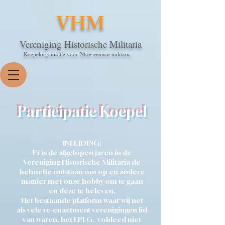
VHM
Vereniging Historische Militaria
Koepelorganisatie voor 20ste-eeuwse militaria
Participatie Koepel
INLEIDING;
Er is de afgelopen jaren in de
Vereniging Historische Militaria de
behoefte ontstaan om op en andere
manier met onze hobby om te gaan
en deze te beleven.
Het bestaande platform waar wij net
als vele re-enactment verenigingen lid
van waren, het LPLG, voldeed niet