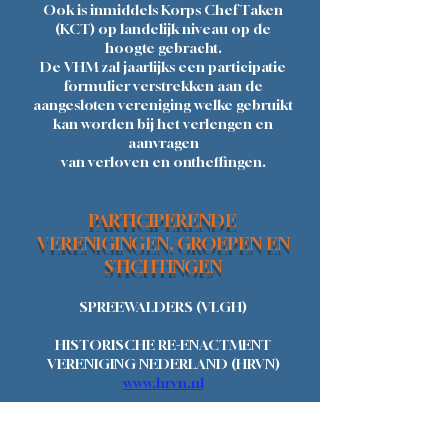
Ook is inmiddels Korps Chef Taken
(KCT) op landelijk niveau op de
hoogte gebracht.
De VHM zal jaarlijks een participatie
formulier verstrekken aan de
aangesloten vereniging welke gebruikt
kan worden bij het verlengen en
aanvragen
van verloven en ontheffingen.
PARTICIPERENDE
VERENIGINGEN, GROEPEN EN
STICHTINGEN
SPREEWALDERS (VLGH)
HISTORISCHE RE-ENACTMENT
VERENIGING NEDERLAND (HRVN)
www.hrvn.nl
FIRST ALLIED AIRBORNE ARMY
COMMAND (FAAAC)