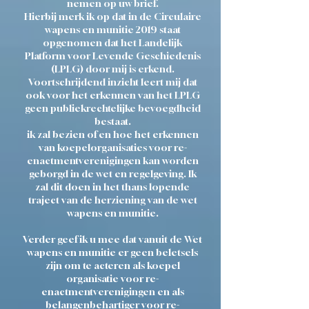
nemen op uw brief.
Hierbij merk ik op dat in de Circulaire
wapens en munitie 2019 staat
opgenomen dat het Landelijk
Platform voor Levende Geschiedenis
(LPLG) door mij is erkend.
Voortschrijdend inzicht leert mij dat
ook voor het erkennen van het LPLG
geen publiekrechtelijke bevoegdheid
bestaat.
ik zal bezien of en hoe het erkennen
van koepelorganisaties voor re-
enactmentverenigingen kan worden
geborgd in de wet en regelgeving. Ik
zal dit doen in het thans lopende
traject van de herziening van de wet
wapens en munitie.
Verder geef ik u mee dat vanuit de Wet
wapens en munitie er geen beletsels
zijn om te acteren als koepel
organisatie voor re-
enactmentverenigingen en als
belangenbehartiger voor re-