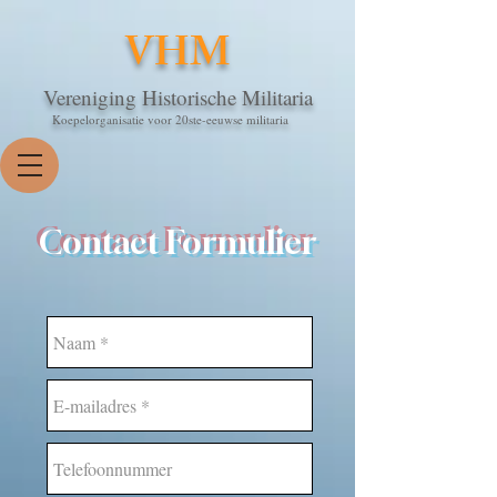
VHM
Vereniging Historische Militaria
Koepelorganisatie voor 20ste-eeuwse militaria
Contact Formulier