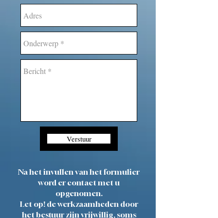
Verstuur
Na het invullen van het formulier
word er contact met u
opgenomen.
Let op! de werkzaamheden door
het bestuur zijn vrijwillig, soms