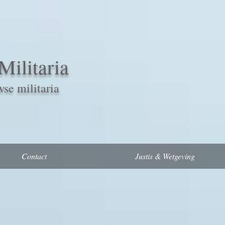
Militaria
se militaria
Contact
Justis & Wetgeving