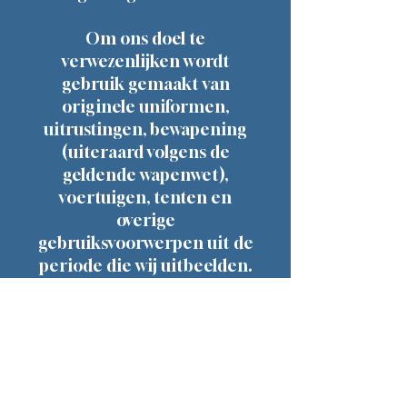
Om ons doel te
verwezenlijken wordt
gebruik gemaakt van
originele uniformen,
uitrustingen, bewapening
(uiteraard volgens de
geldende wapenwet),
voertuigen, tenten en
overige
gebruiksvoorwerpen uit de
periode die wij uitbeelden.
Waar mogelijk wordt
echter gebruik gemaakt
van replica's om de
originelen te sparen. De
spullen zijn tenslotte al
minstens 75 jaar oud!