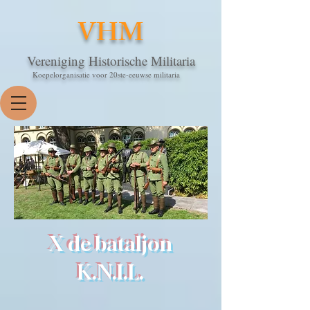
VHM
Vereniging Historische Militaria
Koepelorganisatie voor 20ste-eeuwse militaria
X de bataljon
K.N.I.L.